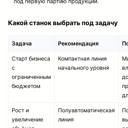
под первую партию продукции.
Какой станок выбрать под задачу
Задача
Рекомендация
П
Старт бизнеса
Компактная линия
М
с
начального уровня
в
ограниченным
д
бюджетом
п
дл
Рост и
Полуавтоматическая
П
увеличение
линия
вы