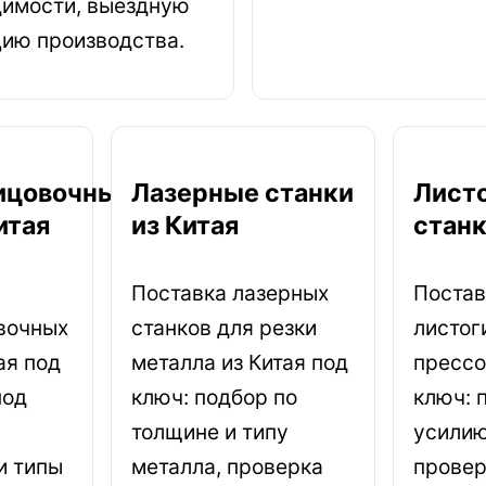
димости, выездную
ию производства.
ицовочные
Лазерные станки
Лист
итая
из Китая
станк
Поставка лазерных
Постав
вочных
станков для резки
листог
ая под
металла из Китая под
прессо
под
ключ: подбор по
ключ: 
толщине и типу
усилию
и типы
металла, проверка
провер