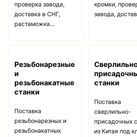
проверка завода,
кромки, прове
доставка в СНГ,
завода, доста
растаможка…
Резьбонарезные
Сверлильно
и
присадочн
резьбонакатные
станки
станки
Поставка
Поставка
сверлильно-
резьбонарезных и
присадочных с
резьбонакатных
из Китая под к