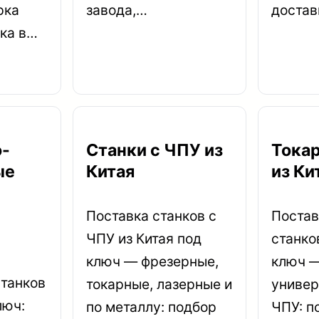
рка
завода,…
достав
вка в…
-
Станки с ЧПУ из
Тока
ые
Китая
из Ки
Поставка станков с
Постав
ЧПУ из Китая под
станко
ключ — фрезерные,
ключ 
танков
токарные, лазерные и
универ
люч:
по металлу: подбор
ЧПУ: п