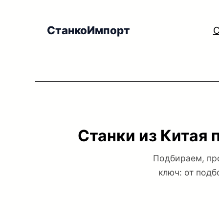
Перейти
к
СтанкоИмпорт
С
содержимому
Станки из Китая 
Подбираем, пр
ключ: от подб