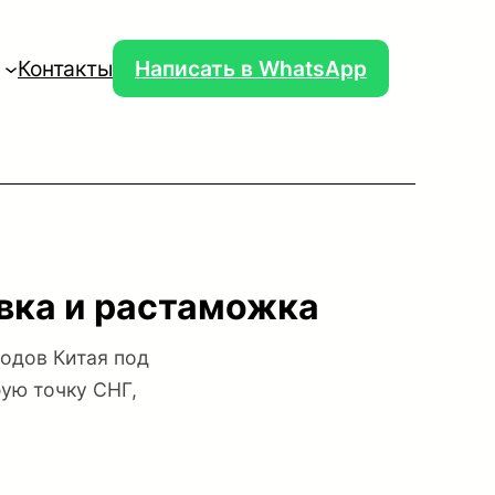
Контакты
Написать в WhatsApp
авка и растаможка
одов Китая под
бую точку СНГ,