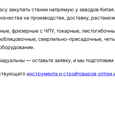
су закупать станки напрямую у заводов Китая.
 качества на производстве, доставку, растамо
ые, фрезерные с ЧПУ, токарные, листогибочны
облицовочные, сверлильно-присадочные, четы
оборудование.
видуальны — оставьте заявку, и мы подготови
тствующего
инструмента и стройтоваров оптом 