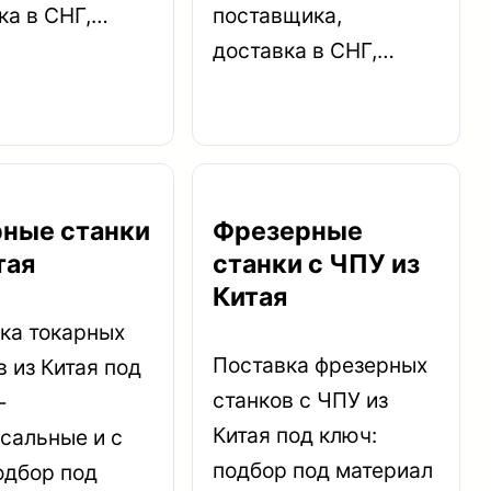
ка в СНГ,…
поставщика,
доставка в СНГ,…
рные станки
Фрезерные
тая
станки с ЧПУ из
Китая
ка токарных
Поставка фрезерных
в из Китая под
станков с ЧПУ из
—
Китая под ключ:
сальные и с
подбор под материал
одбор под