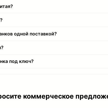
Китая?
?
анков одной поставкой?
я?
нка под ключ?
росите коммерческое предлож