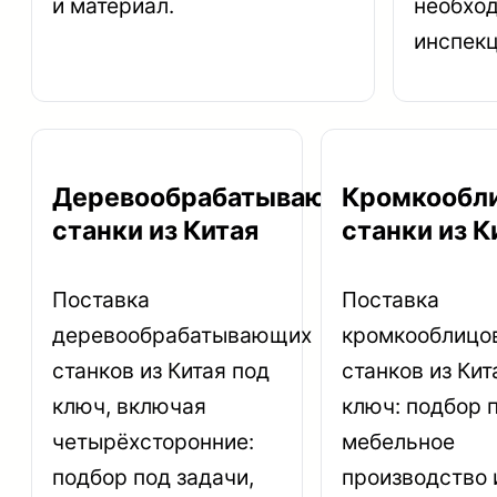
и материал.
необхо
инспекц
Деревообрабатывающие
Кромкообл
станки из Китая
станки из К
Поставка
Поставка
деревообрабатывающих
кромкооблицо
станков из Китая под
станков из Кит
ключ, включая
ключ: подбор 
четырёхсторонние:
мебельное
подбор под задачи,
производство 